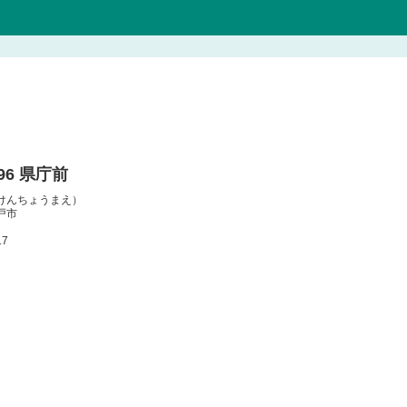
096 県庁前
けんちょうまえ）
戸市
17