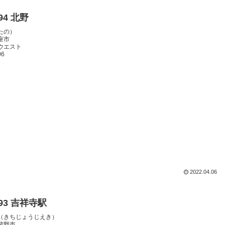
094 北野
たの）
座市
ウエスト
06
2022.04.06
093 吉祥寺駅
（きちじょうじえき）
蔵野市