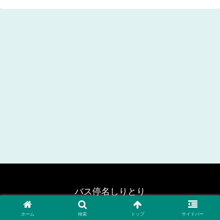
バス停名しりとり
© 2020 バス停名しりとり.
ホーム
検索
トップ
サイドバー