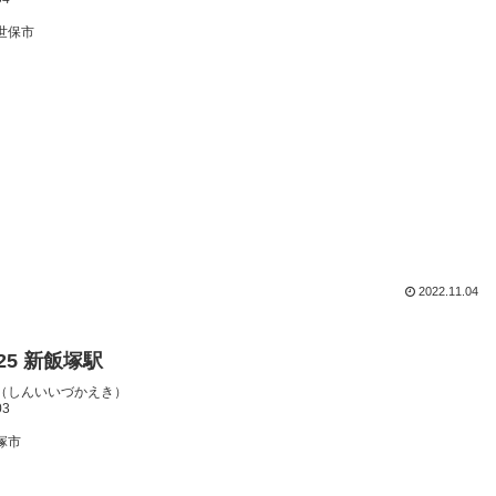
世保市
2022.11.04
125 新飯塚駅
（しんいいづかえき）
03
塚市