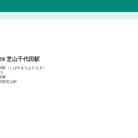
129 芝山千代田駅
田駅（しばやまちよだえき）
23
関東
武郡芝山町