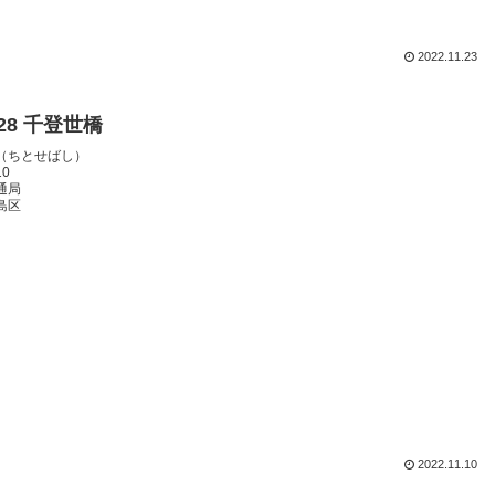
2022.11.23
128 千登世橋
（ちとせばし）
10
通局
島区
2022.11.10