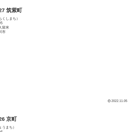
127 筑紫町
ちくしまち）
05
久留米
川市
2022.11.05
126 京町
ょうまち）
04