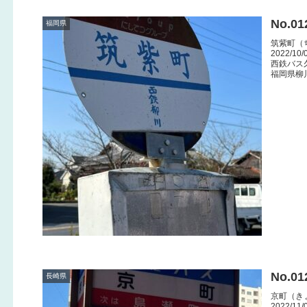
No.0
福岡県
筑紫町（
2022/10/
西鉄バス
福岡県柳
No.0
長崎県
京町（き
2022/11/