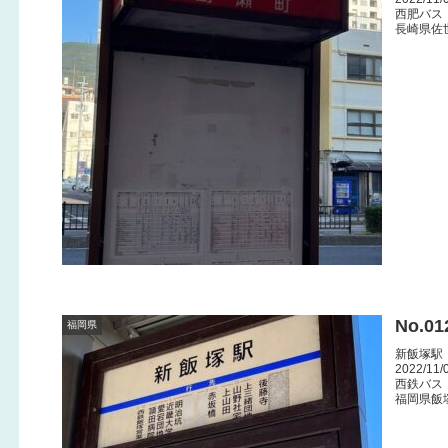
西肥バス
長崎県佐
No.0
福岡県
新飯塚駅
2022/11/
西鉄バス
福岡県飯