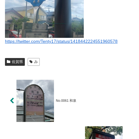
https://twitter.com/Tenty17/status/1418442224551960578
佐賀県
み
No.0061 和泉