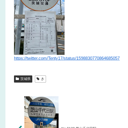
https://twitter.com/Tenty17/status/1598830770864685057
茨城県
き