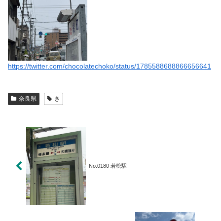
https://twitter.com/chocolatechoko/status/1785588688866656641
奈良県
き
No.0180 若松駅