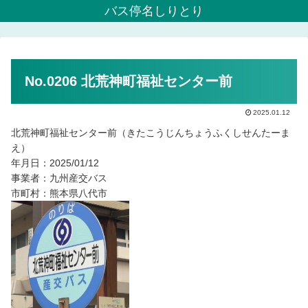
バス停名しりとり
No.0206 北荒神町福祉センター前
2025.01.12
北荒神町福祉センター前（きたこうじんちょうふくしせんたーま
え）
年月日：2025/01/12
事業者：九州産交バス
市町村：熊本県八代市