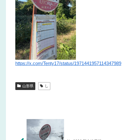
https://x.com/Tenty17/status/1971441957114347989
山形県
し