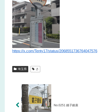
https://x.com/Tenty17/status/2068551736764047576
埼玉県
さ
No.0251 銚子銀座